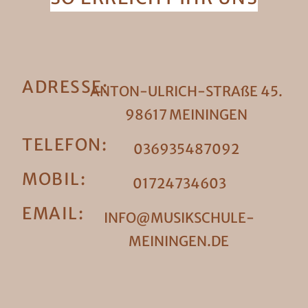
ADRESSE:
ANTON-ULRICH-STRAßE 45.
98617 MEININGEN
TELEFON:
036935487092
MOBIL:
01724734603
EMAIL:
INFO@MUSIKSCHULE-
MEININGEN.DE