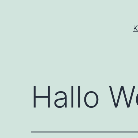
K
Hallo We