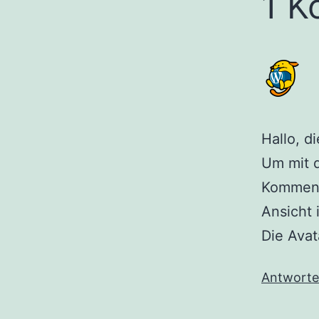
1 K
Hallo, d
Um mit 
Komment
Ansicht 
Die Ava
Antwort